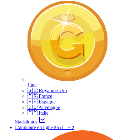
June
🇬🇧 Royaume-Uni
🇫🇷 France
🇪🇸 Espagne
🇩🇪 Allemagne
🇮🇹 Italie
Statistiques
L'annuaire en ligne
+
Shift
2