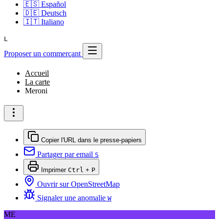
🇪🇸
Español
🇩🇪
Deutsch
🇮🇹
Italiano
L
Proposer un commerçant
Accueil
La carte
Meroni
Copier l'URL dans le presse-papiers
Partager par email
S
Imprimer
Ctrl
+
P
Ouvrir sur OpenStreetMap
Signaler une anomalie
W
ME