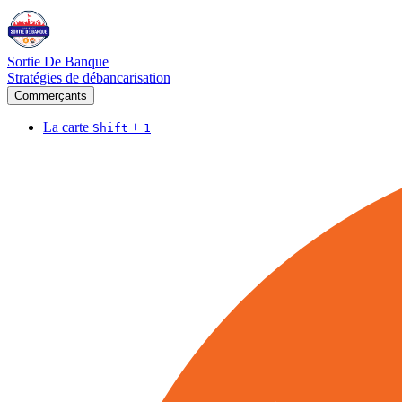
Sortie De Banque
Stratégies de débancarisation
Commerçants
La carte
+
Shift
1