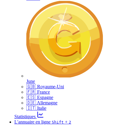
June
🇬🇧 Royaume-Uni
🇫🇷 France
🇪🇸 Espagne
🇩🇪 Allemagne
🇮🇹 Italie
Statistiques
L'annuaire en ligne
+
Shift
2