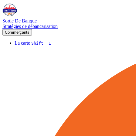
Sortie De Banque
Stratégies de débancarisation
Commerçants
La carte
+
Shift
1