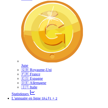
June
🇬🇧 Royaume-Uni
🇫🇷 France
🇪🇸 Espagne
🇩🇪 Allemagne
🇮🇹 Italie
Statistiques
L'annuaire en ligne
+
Shift
2