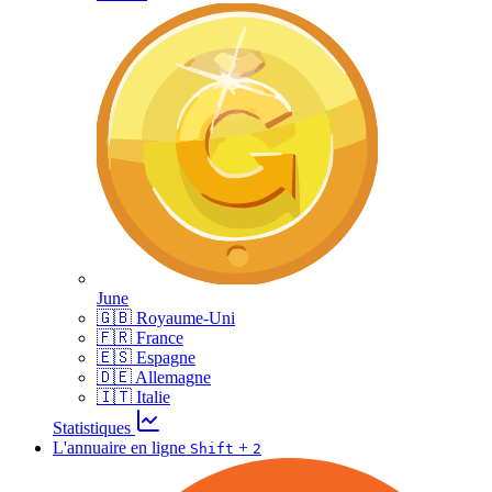
June
🇬🇧 Royaume-Uni
🇫🇷 France
🇪🇸 Espagne
🇩🇪 Allemagne
🇮🇹 Italie
Statistiques
L'annuaire en ligne
+
Shift
2