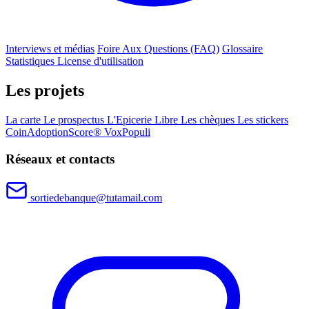
Interviews et médias
Foire Aux Questions (FAQ)
Glossaire
Statistiques
License d'utilisation
Les projets
La carte
Le prospectus
L'Epicerie Libre
Les chèques
Les stickers
CoinAdoptionScore®
VoxPopuli
Réseaux et contacts
sortiedebanque@tutamail.com