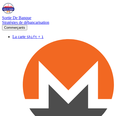
Sortie De Banque
Stratégies de débancarisation
Commerçants
La carte
+
Shift
1