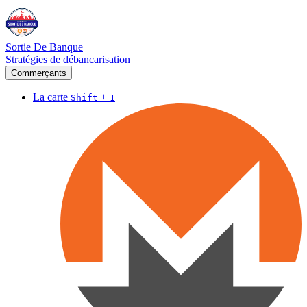
Sortie De Banque
Stratégies de débancarisation
Commerçants
La carte
+
Shift
1