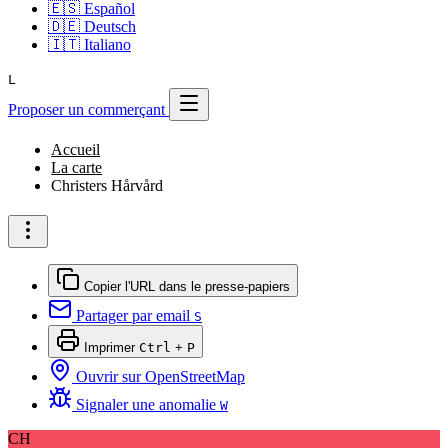
🇪🇸
Español
🇩🇪
Deutsch
🇮🇹
Italiano
L
Proposer un commerçant
Accueil
La carte
Christers Hårvård
Copier l'URL dans le presse-papiers
Partager par email
S
Imprimer
Ctrl
+
P
Ouvrir sur OpenStreetMap
Signaler une anomalie
W
CH