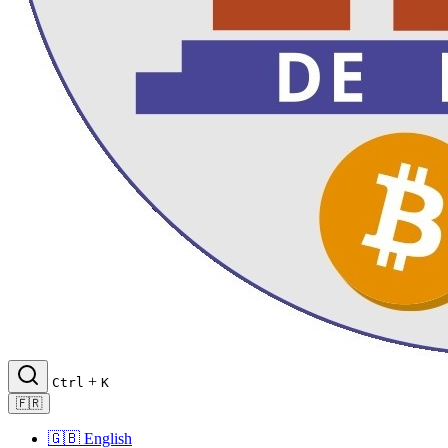
+
Ctrl
K
🇫🇷
🇬🇧
English