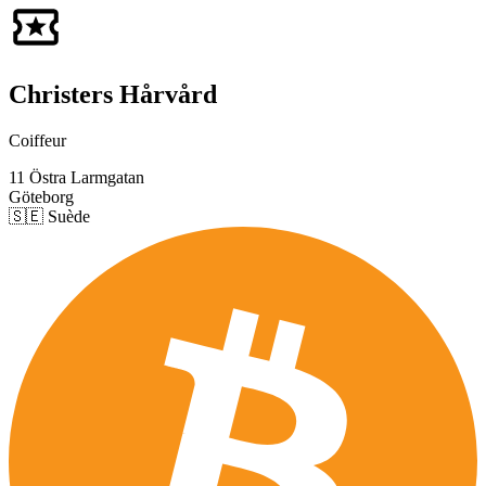
Christers Hårvård
Coiffeur
11 Östra Larmgatan
Göteborg
🇸🇪 Suède