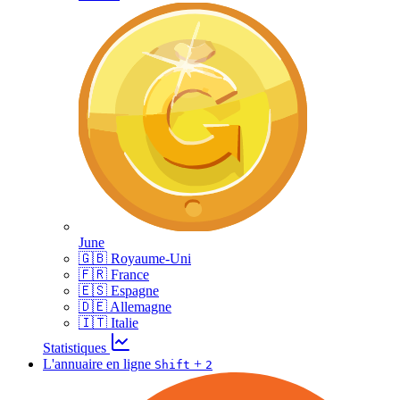
June
🇬🇧 Royaume-Uni
🇫🇷 France
🇪🇸 Espagne
🇩🇪 Allemagne
🇮🇹 Italie
Statistiques
L'annuaire en ligne
+
Shift
2