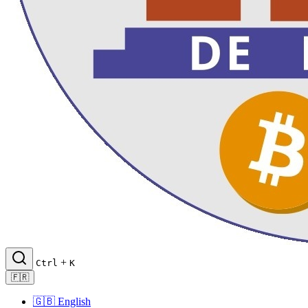
+
Ctrl
K
🇫🇷
🇬🇧
English