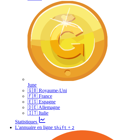
June
🇬🇧 Royaume-Uni
🇫🇷 France
🇪🇸 Espagne
🇩🇪 Allemagne
🇮🇹 Italie
Statistiques
L'annuaire en ligne
+
Shift
2