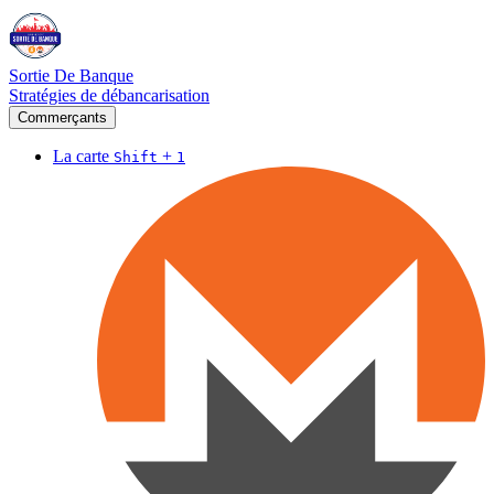
Sortie De Banque
Stratégies de débancarisation
Commerçants
La carte
+
Shift
1