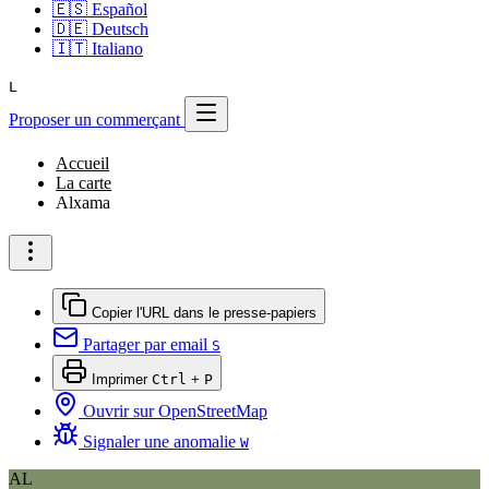
🇪🇸
Español
🇩🇪
Deutsch
🇮🇹
Italiano
L
Proposer un commerçant
Accueil
La carte
Alxama
Copier l'URL dans le presse-papiers
Partager par email
S
Imprimer
Ctrl
+
P
Ouvrir sur OpenStreetMap
Signaler une anomalie
W
AL