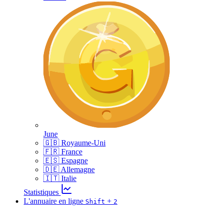
June
🇬🇧 Royaume-Uni
🇫🇷 France
🇪🇸 Espagne
🇩🇪 Allemagne
🇮🇹 Italie
Statistiques
L'annuaire en ligne
+
Shift
2