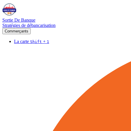
Sortie De Banque
Stratégies de débancarisation
Commerçants
La carte
+
Shift
1