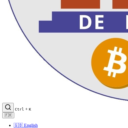
+
Ctrl
K
🇫🇷
🇬🇧
English