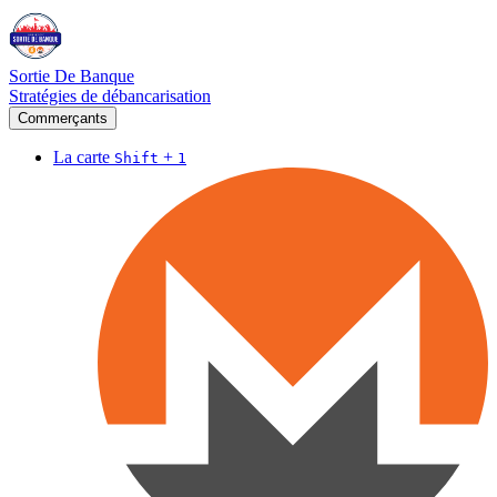
Sortie De Banque
Stratégies de débancarisation
Commerçants
La carte
+
Shift
1