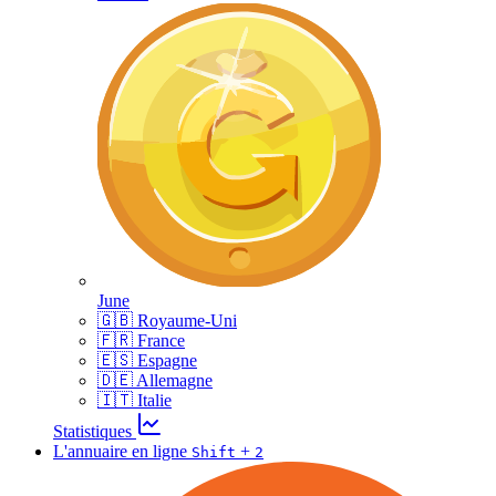
June
🇬🇧 Royaume-Uni
🇫🇷 France
🇪🇸 Espagne
🇩🇪 Allemagne
🇮🇹 Italie
Statistiques
L'annuaire en ligne
+
Shift
2