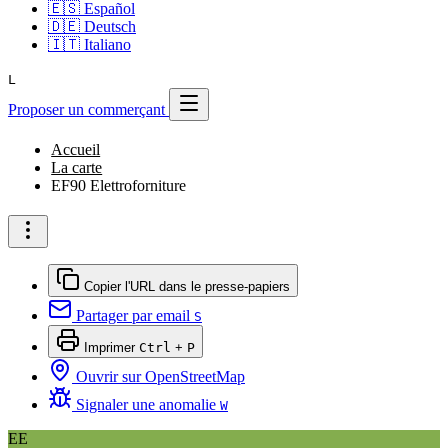
🇪🇸
Español
🇩🇪
Deutsch
🇮🇹
Italiano
L
Proposer un commerçant
Accueil
La carte
EF90 Elettroforniture
Copier l'URL dans le presse-papiers
Partager par email
S
Imprimer
Ctrl
+
P
Ouvrir sur OpenStreetMap
Signaler une anomalie
W
EE