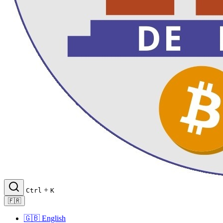
+
Ctrl
K
🇫🇷
🇬🇧
English