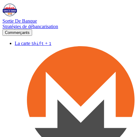
Sortie De Banque
Stratégies de débancarisation
Commerçants
La carte
+
Shift
1