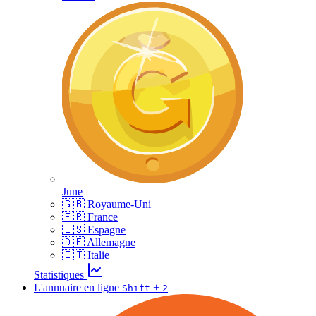
June
🇬🇧 Royaume-Uni
🇫🇷 France
🇪🇸 Espagne
🇩🇪 Allemagne
🇮🇹 Italie
Statistiques
L'annuaire en ligne
+
Shift
2