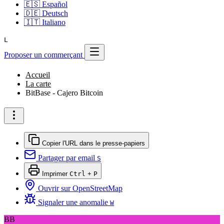
🇪🇸
Español
🇩🇪
Deutsch
🇮🇹
Italiano
L
Proposer un commerçant
Accueil
La carte
BitBase - Cajero Bitcoin
Copier l'URL dans le presse-papiers
Partager par email
S
Imprimer
Ctrl
+
P
Ouvrir sur OpenStreetMap
Signaler une anomalie
W
BB