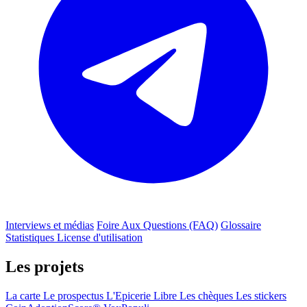
Interviews et médias
Foire Aux Questions (FAQ)
Glossaire
Statistiques
License d'utilisation
Les projets
La carte
Le prospectus
L'Epicerie Libre
Les chèques
Les stickers