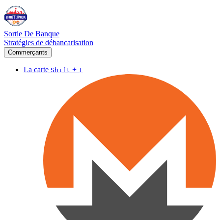
Sortie De Banque
Stratégies de débancarisation
Commerçants
La carte
+
Shift
1