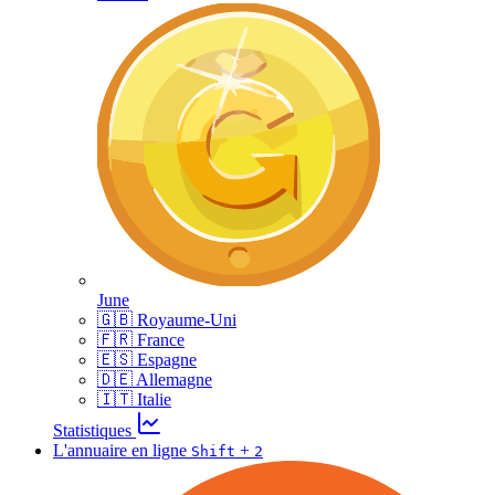
June
🇬🇧 Royaume-Uni
🇫🇷 France
🇪🇸 Espagne
🇩🇪 Allemagne
🇮🇹 Italie
Statistiques
L'annuaire en ligne
+
Shift
2