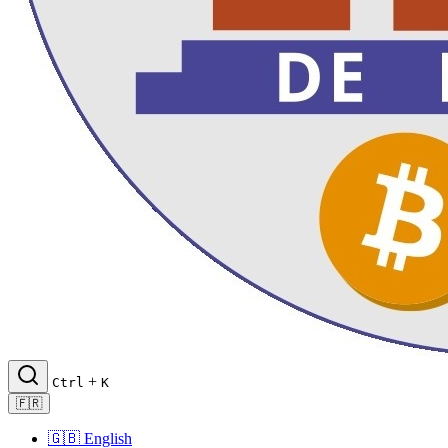
+
Ctrl
K
🇫🇷
🇬🇧
English