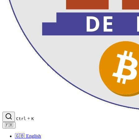
+
Ctrl
K
🇫🇷
🇬🇧
English