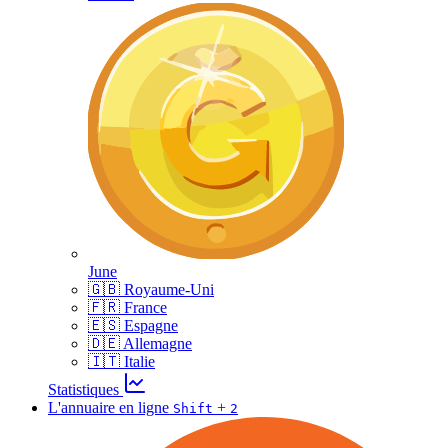
June
🇬🇧 Royaume-Uni
🇫🇷 France
🇪🇸 Espagne
🇩🇪 Allemagne
🇮🇹 Italie
Statistiques
L'annuaire en ligne
+
Shift
2