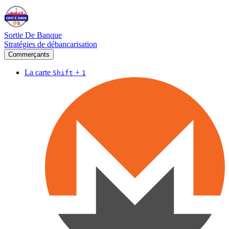
Sortie De Banque
Stratégies de débancarisation
Commerçants
La carte
+
Shift
1