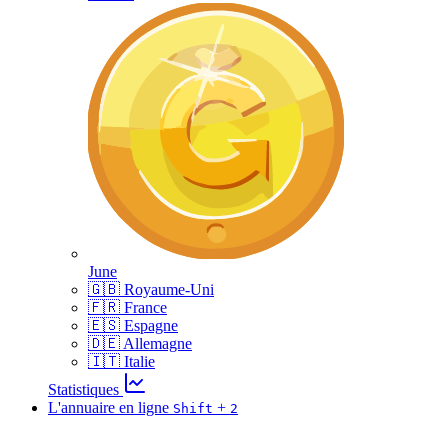
June
🇬🇧 Royaume-Uni
🇫🇷 France
🇪🇸 Espagne
🇩🇪 Allemagne
🇮🇹 Italie
Statistiques
L'annuaire en ligne
+
Shift
2