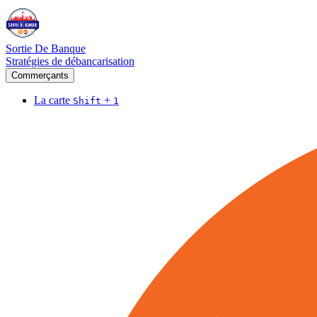
Sortie De Banque
Stratégies de débancarisation
Commerçants
La carte
+
Shift
1