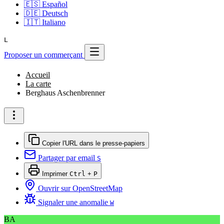
🇪🇸
Español
🇩🇪
Deutsch
🇮🇹
Italiano
L
Proposer un commerçant
Accueil
La carte
Berghaus Aschenbrenner
Copier l'URL dans le presse-papiers
Partager par email
S
Imprimer
Ctrl
+
P
Ouvrir sur OpenStreetMap
Signaler une anomalie
W
BA