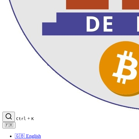
+
Ctrl
K
🇫🇷
🇬🇧
English