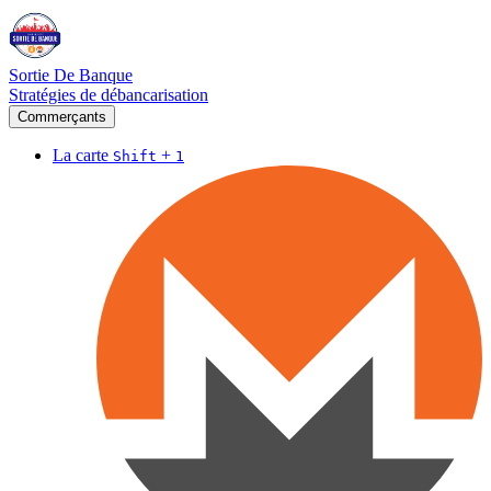
Sortie De Banque
Stratégies de débancarisation
Commerçants
La carte
+
Shift
1