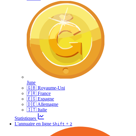
June
🇬🇧 Royaume-Uni
🇫🇷 France
🇪🇸 Espagne
🇩🇪 Allemagne
🇮🇹 Italie
Statistiques
L'annuaire en ligne
+
Shift
2