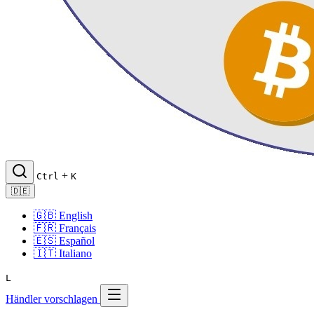
+
Ctrl
K
🇩🇪
🇬🇧
English
🇫🇷
Français
🇪🇸
Español
🇮🇹
Italiano
L
Händler vorschlagen