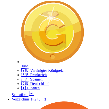
June
🇬🇧 Vereinigtes Königreich
🇫🇷 Frankreich
🇪🇸 Spanien
🇩🇪 Deutschland
🇮🇹 Italien
Statistiken
Verzeichnis
+
Shift
2