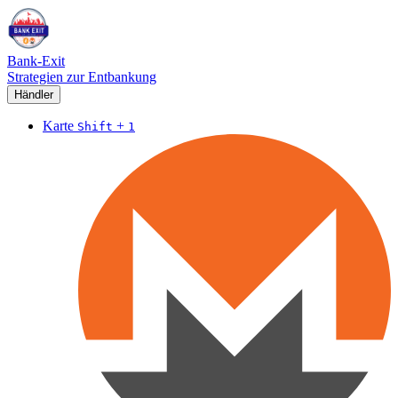
Bank-Exit
Strategien zur Entbankung
Händler
Karte
+
Shift
1