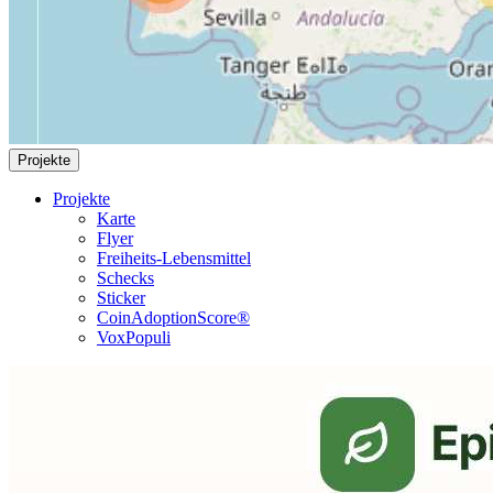
Projekte
Projekte
Karte
Flyer
Freiheits-Lebensmittel
Schecks
Sticker
CoinAdoptionScore®
VoxPopuli