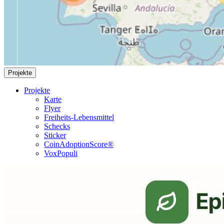
Projekte
Projekte
Karte
Flyer
Freiheits-Lebensmittel
Schecks
Sticker
CoinAdoptionScore®
VoxPopuli