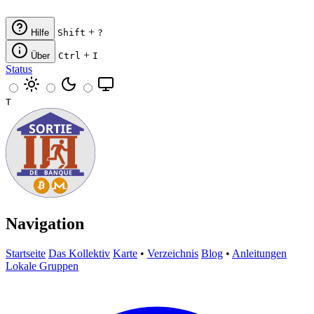
+
Hilfe
Shift
?
+
Über
Ctrl
I
Status
T
Navigation
Startseite
Das Kollektiv
Karte
•
Verzeichnis
Blog
•
Anleitungen
Lokale Gruppen