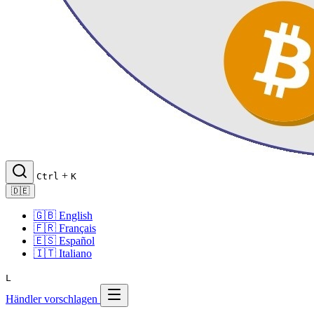
+
Ctrl
K
🇩🇪
🇬🇧
English
🇫🇷
Français
🇪🇸
Español
🇮🇹
Italiano
L
Händler vorschlagen