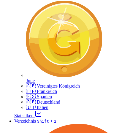
June
🇬🇧 Vereinigtes Königreich
🇫🇷 Frankreich
🇪🇸 Spanien
🇩🇪 Deutschland
🇮🇹 Italien
Statistiken
Verzeichnis
+
Shift
2