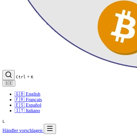
+
Ctrl
K
🇩🇪
🇬🇧
English
🇫🇷
Français
🇪🇸
Español
🇮🇹
Italiano
L
Händler vorschlagen