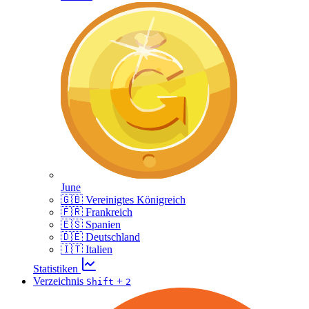
June
🇬🇧 Vereinigtes Königreich
🇫🇷 Frankreich
🇪🇸 Spanien
🇩🇪 Deutschland
🇮🇹 Italien
Statistiken
Verzeichnis
+
Shift
2