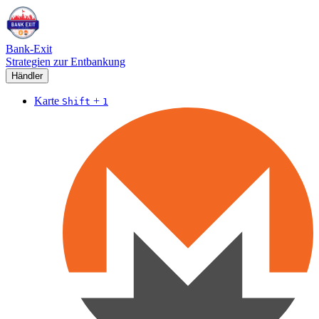
Bank-Exit
Strategien zur Entbankung
Händler
Karte
+
Shift
1