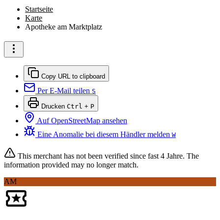
Startseite
Karte
Apotheke am Marktplatz
Copy URL to clipboard
Per E-Mail teilen
S
Drucken
Ctrl
+
P
Auf OpenStreetMap ansehen
Eine Anomalie bei diesem Händler melden
W
This merchant has not been verified since
fast 4 Jahre
. The
information provided may no longer match.
AM