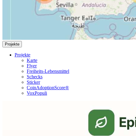
Projekte
Projekte
Karte
Flyer
Freiheits-Lebensmittel
Schecks
Sticker
CoinAdoptionScore®
VoxPopuli