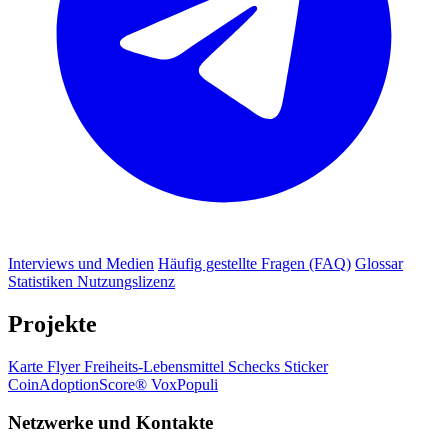
Interviews und Medien
Häufig gestellte Fragen (FAQ)
Glossar
Statistiken
Nutzungslizenz
Projekte
Karte
Flyer
Freiheits-Lebensmittel
Schecks
Sticker
CoinAdoptionScore®
VoxPopuli
Netzwerke und Kontakte