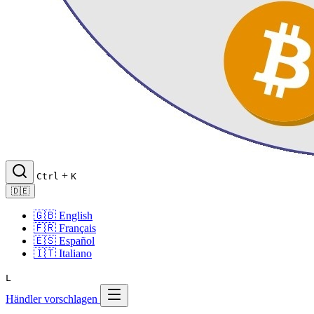
+
Ctrl
K
🇩🇪
🇬🇧
English
🇫🇷
Français
🇪🇸
Español
🇮🇹
Italiano
L
Händler vorschlagen