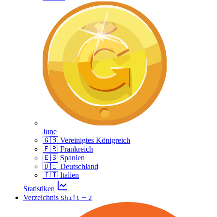
June
🇬🇧 Vereinigtes Königreich
🇫🇷 Frankreich
🇪🇸 Spanien
🇩🇪 Deutschland
🇮🇹 Italien
Statistiken
Verzeichnis
+
Shift
2