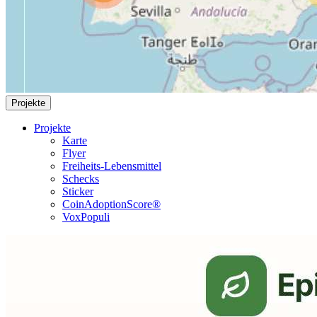
Projekte
Projekte
Karte
Flyer
Freiheits-Lebensmittel
Schecks
Sticker
CoinAdoptionScore®
VoxPopuli