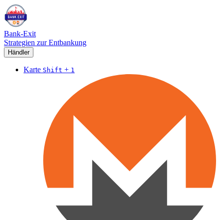
Bank-Exit
Strategien zur Entbankung
Händler
Karte
+
Shift
1