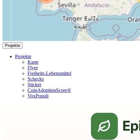
Projekte
Projekte
Karte
Flyer
Freiheits-Lebensmittel
Schecks
Sticker
CoinAdoptionScore®
VoxPopuli