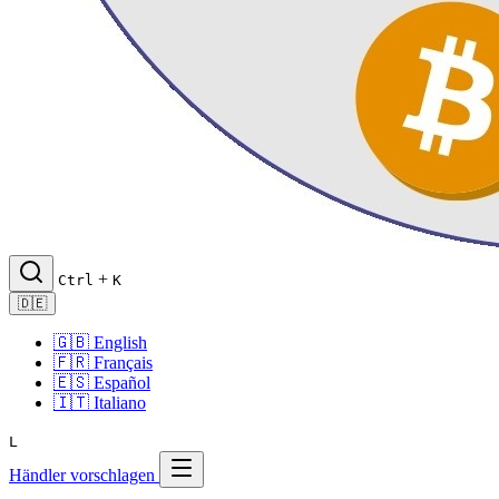
+
Ctrl
K
🇩🇪
🇬🇧
English
🇫🇷
Français
🇪🇸
Español
🇮🇹
Italiano
L
Händler vorschlagen