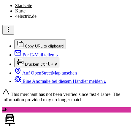
Startseite
Karte
4electric.de
Copy URL to clipboard
Per E-Mail teilen
S
Drucken
Ctrl
+
P
Auf OpenStreetMap ansehen
Eine Anomalie bei diesem Händler melden
W
This merchant has not been verified since
fast 4 Jahre
. The
information provided may no longer match.
4E