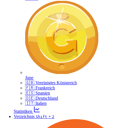
June
🇬🇧 Vereinigtes Königreich
🇫🇷 Frankreich
🇪🇸 Spanien
🇩🇪 Deutschland
🇮🇹 Italien
Statistiken
Verzeichnis
+
Shift
2