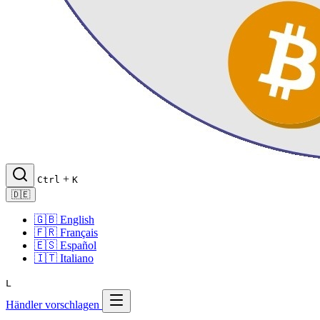
+
Ctrl
K
🇩🇪
🇬🇧
English
🇫🇷
Français
🇪🇸
Español
🇮🇹
Italiano
L
Händler vorschlagen