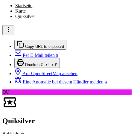
Startseite
Karte
Quiksilver
Copy URL to clipboard
Per E-Mail teilen
S
Drucken
Ctrl
+
P
Auf OpenStreetMap ansehen
Eine Anomalie bei diesem Händler melden
W
QU
Quiksilver
Bekleidung