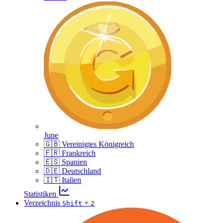
June
🇬🇧 Vereinigtes Königreich
🇫🇷 Frankreich
🇪🇸 Spanien
🇩🇪 Deutschland
🇮🇹 Italien
Statistiken
Verzeichnis
+
Shift
2