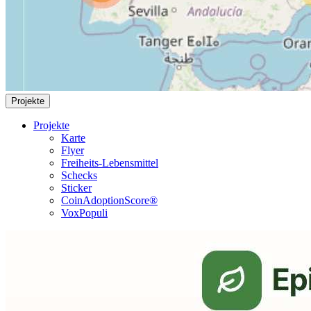
Projekte
Projekte
Karte
Flyer
Freiheits-Lebensmittel
Schecks
Sticker
CoinAdoptionScore®
VoxPopuli