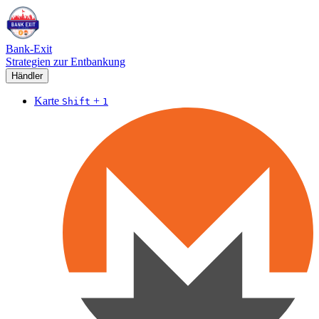
Bank-Exit
Strategien zur Entbankung
Händler
Karte
+
Shift
1