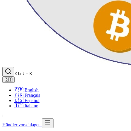
+
Ctrl
K
🇩🇪
🇬🇧
English
🇫🇷
Français
🇪🇸
Español
🇮🇹
Italiano
L
Händler vorschlagen