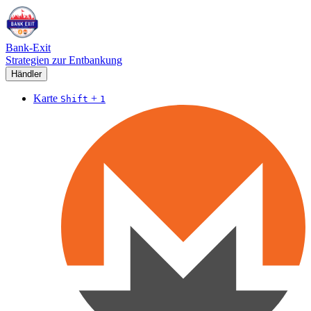
Bank-Exit
Strategien zur Entbankung
Händler
Karte
+
Shift
1