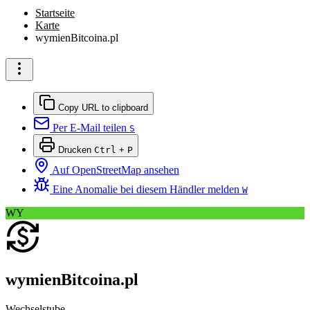
Startseite
Karte
wymienBitcoina.pl
Copy URL to clipboard
Per E-Mail teilen
S
Drucken
Ctrl
+
P
Auf OpenStreetMap ansehen
Eine Anomalie bei diesem Händler melden
W
WY
wymienBitcoina.pl
Wechselstube