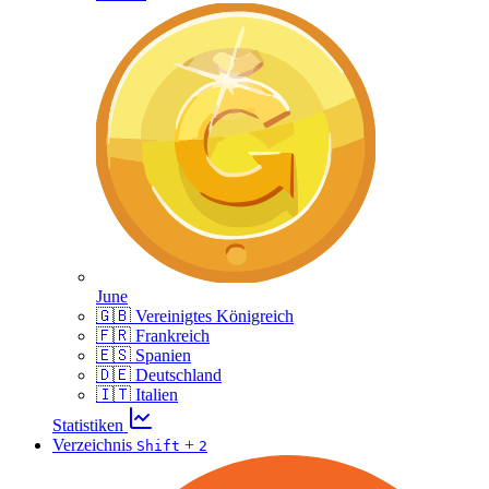
June
🇬🇧 Vereinigtes Königreich
🇫🇷 Frankreich
🇪🇸 Spanien
🇩🇪 Deutschland
🇮🇹 Italien
Statistiken
Verzeichnis
+
Shift
2