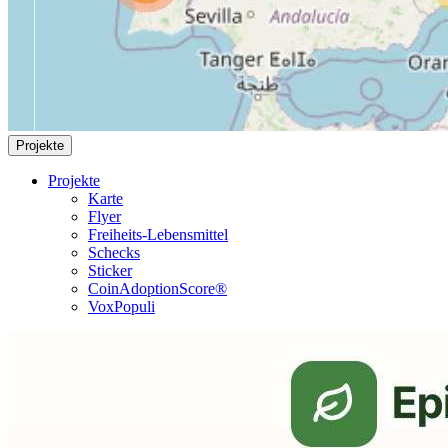
Projekte
Projekte
Karte
Flyer
Freiheits-Lebensmittel
Schecks
Sticker
CoinAdoptionScore®
VoxPopuli