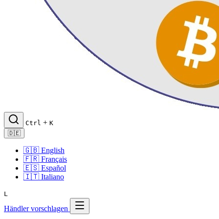
+
Ctrl
K
🇩🇪
🇬🇧
English
🇫🇷
Français
🇪🇸
Español
🇮🇹
Italiano
L
Händler vorschlagen