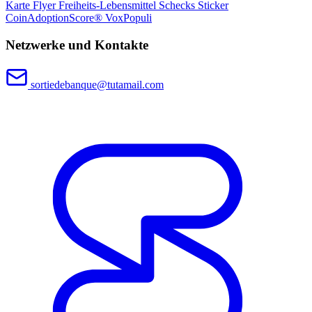
Karte
Flyer
Freiheits-Lebensmittel
Schecks
Sticker
CoinAdoptionScore®
VoxPopuli
Netzwerke und Kontakte
sortiedebanque@tutamail.com