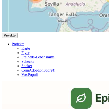
Projekte
Projekte
Karte
Flyer
Freiheits-Lebensmittel
Schecks
Sticker
CoinAdoptionScore®
VoxPopuli