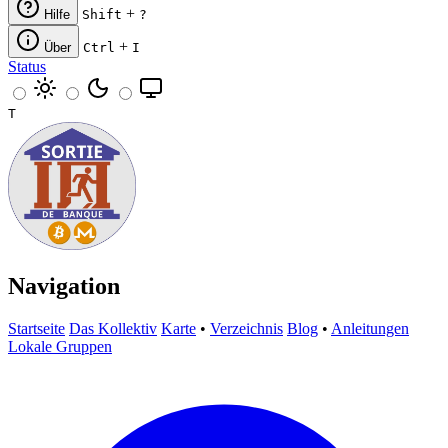
+
Hilfe
Shift
?
+
Über
Ctrl
I
Status
T
Navigation
Startseite
Das Kollektiv
Karte
•
Verzeichnis
Blog
•
Anleitungen
Lokale Gruppen