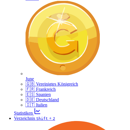
June
🇬🇧 Vereinigtes Königreich
🇫🇷 Frankreich
🇪🇸 Spanien
🇩🇪 Deutschland
🇮🇹 Italien
Statistiken
Verzeichnis
+
Shift
2