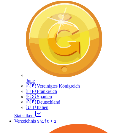
June
🇬🇧 Vereinigtes Königreich
🇫🇷 Frankreich
🇪🇸 Spanien
🇩🇪 Deutschland
🇮🇹 Italien
Statistiken
Verzeichnis
+
Shift
2