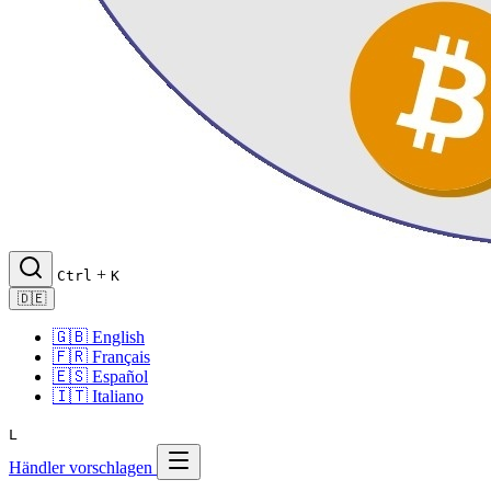
+
Ctrl
K
🇩🇪
🇬🇧
English
🇫🇷
Français
🇪🇸
Español
🇮🇹
Italiano
L
Händler vorschlagen