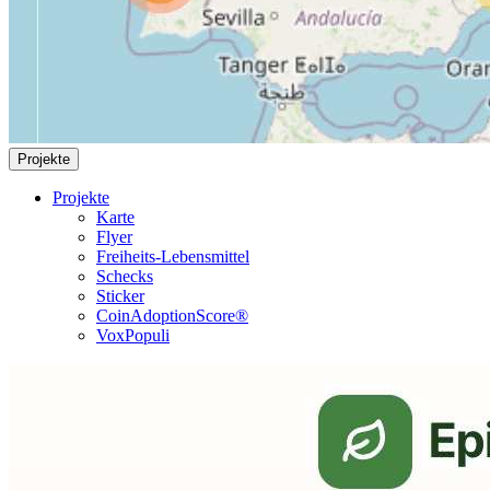
Projekte
Projekte
Karte
Flyer
Freiheits-Lebensmittel
Schecks
Sticker
CoinAdoptionScore®
VoxPopuli