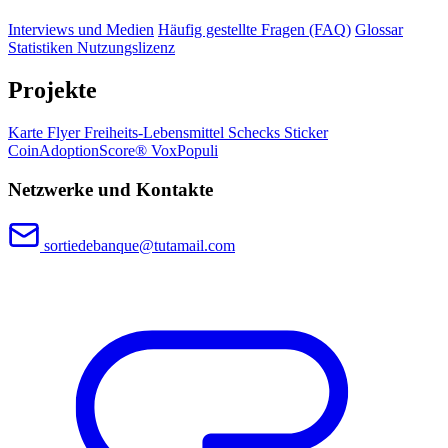
Interviews und Medien
Häufig gestellte Fragen (FAQ)
Glossar
Statistiken
Nutzungslizenz
Projekte
Karte
Flyer
Freiheits-Lebensmittel
Schecks
Sticker
CoinAdoptionScore®
VoxPopuli
Netzwerke und Kontakte
sortiedebanque@tutamail.com