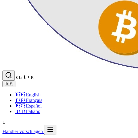
+
Ctrl
K
🇩🇪
🇬🇧
English
🇫🇷
Français
🇪🇸
Español
🇮🇹
Italiano
L
Händler vorschlagen