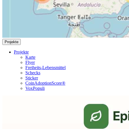
Projekte
Projekte
Karte
Flyer
Freiheits-Lebensmittel
Schecks
Sticker
CoinAdoptionScore®
VoxPopuli