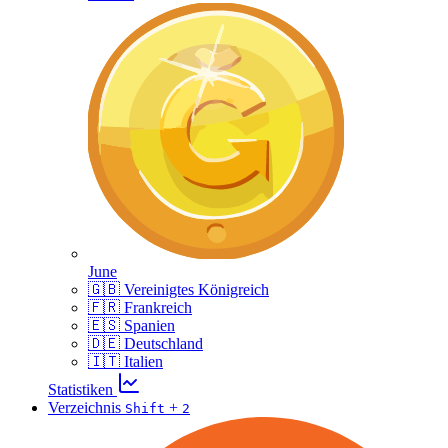
June
🇬🇧 Vereinigtes Königreich
🇫🇷 Frankreich
🇪🇸 Spanien
🇩🇪 Deutschland
🇮🇹 Italien
Statistiken
Verzeichnis
+
Shift
2