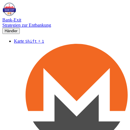
Bank-Exit
Strategien zur Entbankung
Händler
Karte
+
Shift
1