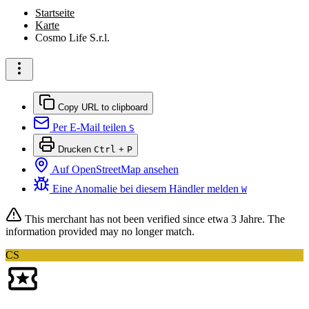
Startseite
Karte
Cosmo Life S.r.l.
Copy URL to clipboard
Per E-Mail teilen
S
Drucken
Ctrl
+
P
Auf OpenStreetMap ansehen
Eine Anomalie bei diesem Händler melden
W
This merchant has not been verified since
etwa 3 Jahre
. The
information provided may no longer match.
CS