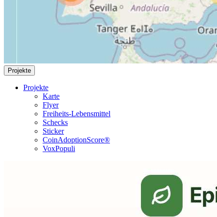
Projekte
Projekte
Karte
Flyer
Freiheits-Lebensmittel
Schecks
Sticker
CoinAdoptionScore®
VoxPopuli