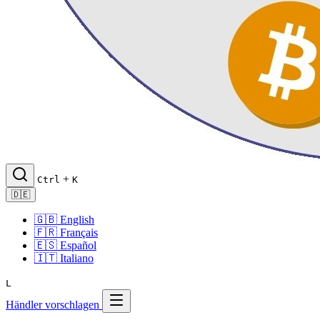
+
Ctrl
K
🇩🇪
🇬🇧
English
🇫🇷
Français
🇪🇸
Español
🇮🇹
Italiano
L
Händler vorschlagen