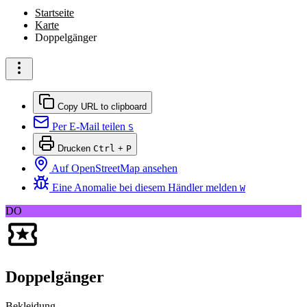
Startseite
Karte
Doppelgänger
Copy URL to clipboard
Per E-Mail teilen
S
Drucken
Ctrl
+
P
Auf OpenStreetMap ansehen
Eine Anomalie bei diesem Händler melden
W
DO
Doppelgänger
Bekleidung