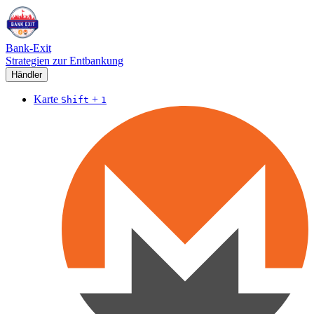
Bank-Exit
Strategien zur Entbankung
Händler
Karte
+
Shift
1