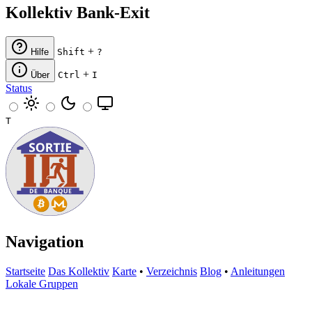
Kollektiv Bank-Exit
+
Hilfe
Shift
?
+
Über
Ctrl
I
Status
T
Navigation
Startseite
Das Kollektiv
Karte
•
Verzeichnis
Blog
•
Anleitungen
Lokale Gruppen