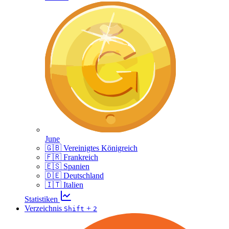
June
🇬🇧 Vereinigtes Königreich
🇫🇷 Frankreich
🇪🇸 Spanien
🇩🇪 Deutschland
🇮🇹 Italien
Statistiken
Verzeichnis
+
Shift
2