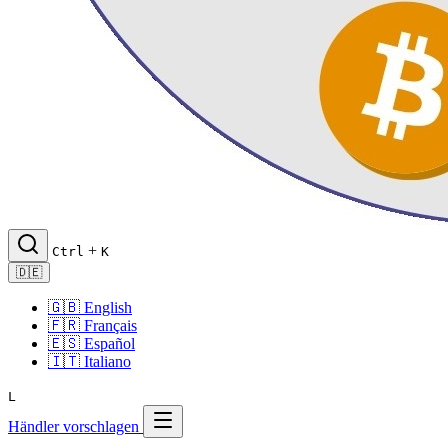
+
Ctrl
K
🇩🇪
🇬🇧
English
🇫🇷
Français
🇪🇸
Español
🇮🇹
Italiano
L
Händler vorschlagen