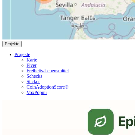
Projekte
Projekte
Karte
Flyer
Freiheits-Lebensmittel
Schecks
Sticker
CoinAdoptionScore®
VoxPopuli